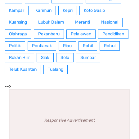
Kampar
Karimun
Kepri
Koto Gasib
Kuansing
Lubuk Dalam
Meranti
Nasional
Olahraga
Pekanbaru
Pelalawan
Pendidikan
Politik
Pontianak
Riau
Rohil
Rohul
Rokan Hilir
Siak
Solo
Sumbar
Teluk Kuantan
Tualang
-->
Responsive Advertisement