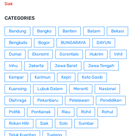
Siak
CATEGORIES
Bandung
Bangko
Banten
Batam
Bekasi
Bengkalis
Bogor
BUNGARAYA
DAYUN
Dumai
Ekonomi
Gorontalo
Hukrim
Inhil
Inhu
Jakarta
Jawa Barat
Jawa Tengah
Kampar
Karimun
Kepri
Koto Gasib
Kuansing
Lubuk Dalam
Meranti
Nasional
Olahraga
Pekanbaru
Pelalawan
Pendidikan
Politik
Pontianak
Riau
Rohil
Rohul
Rokan Hilir
Siak
Solo
Sumbar
Teluk Kuantan
Tualang