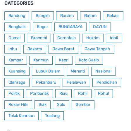
CATEGORIES
Bandung
Bangko
Banten
Batam
Bekasi
Bengkalis
Bogor
BUNGARAYA
DAYUN
Dumai
Ekonomi
Gorontalo
Hukrim
Inhil
Inhu
Jakarta
Jawa Barat
Jawa Tengah
Kampar
Karimun
Kepri
Koto Gasib
Kuansing
Lubuk Dalam
Meranti
Nasional
Olahraga
Pekanbaru
Pelalawan
Pendidikan
Politik
Pontianak
Riau
Rohil
Rohul
Rokan Hilir
Siak
Solo
Sumbar
Teluk Kuantan
Tualang