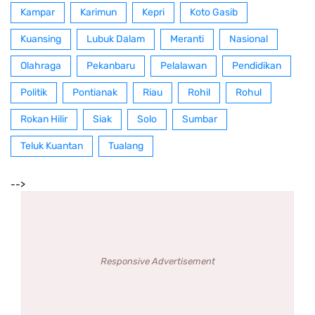
Kampar
Karimun
Kepri
Koto Gasib
Kuansing
Lubuk Dalam
Meranti
Nasional
Olahraga
Pekanbaru
Pelalawan
Pendidikan
Politik
Pontianak
Riau
Rohil
Rohul
Rokan Hilir
Siak
Solo
Sumbar
Teluk Kuantan
Tualang
-->
Responsive Advertisement