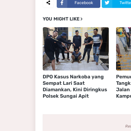
Facebook
Twitte
YOU MIGHT LIKE
DPO Kasus Narkoba yang
Pemud
Sempat Lari Saat
Tangk
Diamankan, Kini Diringkus
Jalan
Polsek Sungai Apit
Kampu
Re