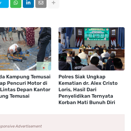
r
a Kampung Temusai
Polres Siak Ungkap
ap Pencuri Motor di
Kematian dr. Alex Cristo
 Lintas Depan Kantor
Loris, Hasil Dari
ng Temusai
Penyelidikan Ternyata
Korban Mati Bunuh Diri
sponsive Advertisement