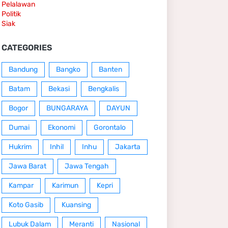
Pelalawan
Politik
Siak
CATEGORIES
Bandung
Bangko
Banten
Batam
Bekasi
Bengkalis
Bogor
BUNGARAYA
DAYUN
Dumai
Ekonomi
Gorontalo
Hukrim
Inhil
Inhu
Jakarta
Jawa Barat
Jawa Tengah
Kampar
Karimun
Kepri
Koto Gasib
Kuansing
Lubuk Dalam
Meranti
Nasional