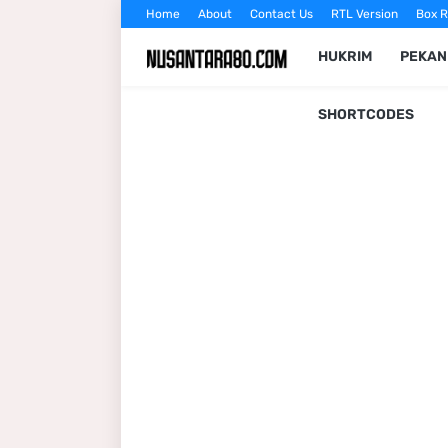
Home
About
Contact Us
RTL Version
Box R
HUKRIM
PEKA
SHORTCODES