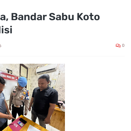
a, Bandar Sabu Koto
isi
0
6