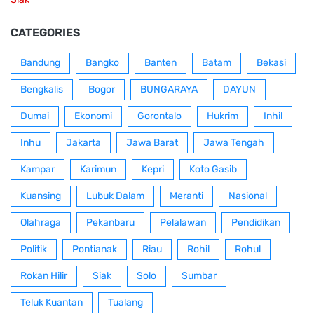
CATEGORIES
Bandung
Bangko
Banten
Batam
Bekasi
Bengkalis
Bogor
BUNGARAYA
DAYUN
Dumai
Ekonomi
Gorontalo
Hukrim
Inhil
Inhu
Jakarta
Jawa Barat
Jawa Tengah
Kampar
Karimun
Kepri
Koto Gasib
Kuansing
Lubuk Dalam
Meranti
Nasional
Olahraga
Pekanbaru
Pelalawan
Pendidikan
Politik
Pontianak
Riau
Rohil
Rohul
Rokan Hilir
Siak
Solo
Sumbar
Teluk Kuantan
Tualang