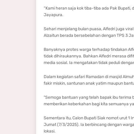
“Kami heran saja kok tiba-tiba ada Pak Bupati, 
Jayapura.
Sehari menjelang bulan puasa, Alfedri juga vir
Alzaitun berada bersebelahan dengan TPS 3 Ja
Banyaknya protes warga terhadap tindakan Alfe
tidak dihiraukannya. Bahkan Alfedri merasa difi
media sosial. Ia mengatakan tidak peduli den
Dalam kegiatan safari Ramadan di masjid Almuh
fakir miskin, santunan anak yatim maupun ban
"Semoga bantuan yang telah bapak ibu terima 
memberikan keberkahan bagi kita semuanya yan
Sementara itu, Calon Bupati Siak nomot urut 1
Jumat (7/3/2025). Ia berbincang dengan warga 
lokasi.