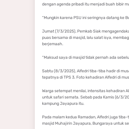
dengan agenda pribadi itu menjadi buah bibir m
“Mungkin karena PSU ini seringnya datang ke Bu
Jumat (7/3/2025), Pemkab Siak mengagendakan 
puas bersama di masjid, lalu salat isya, memb
berjemaah.
“Maksud saya di masjid tidak pernah ada sebel
Sabtu (8/3/2025), Alfedri tiba-tiba hadir di mu
tepatnya di TPS 3. Foto kehadiran Alfedri di mu
Warga setempat menilai, intensitas kehadiran Al
untuk safari semata. Sebab pada Kamis (6/3/202
kampung Jayapura itu.
Pada malam kedua Ramadan, Alfedri juga tiba-tiba
masjid Muhajirin Jayapura, Bungaraya untuk se