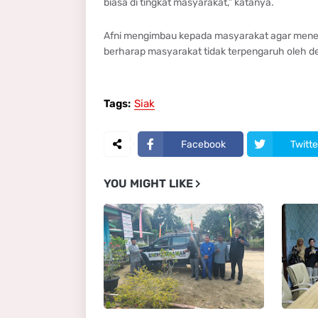
biasa di tingkat masyarakat,” katanya.
Afni mengimbau kepada masyarakat agar menentuk
berharap masyarakat tidak terpengaruh oleh dera
Tags:
Siak
Facebook
Twitte
YOU MIGHT LIKE