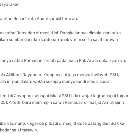
asyarakat.
antan Besar,” kata Abdul sambil tertawa.
safari Ramadan di masjid ini. Rangkaiannya dimulai dari buka
agikan sumbangan dan santunan anak yatim serta salat tarawih
umnya safari Ramadan, entah pada masa Pak Arwin dulu,” ujarnya.
sala Alitihad, Jayapura. Kampung ini juga menjadi wilayah PSU,
sala ini pun dalam waktu sekejap menyebar di media sosial.
fedri di Jayapura sebagai lokasi PSU tidak wajar lagi sebagai tujuan
5), Alfedri baru memimpin safari Ramadan di masjid Almuhajirin
 hadir untuk agenda pribadi di masjid ini. Ia datang dari Siak ke
kadar salat tarawih.