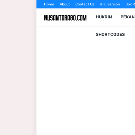
Home
About
Contact Us
RTL Version
Box R
HUKRIM
PEKA
SHORTCODES