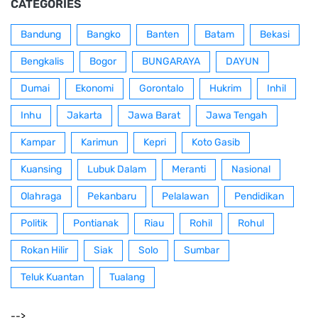
CATEGORIES
Bandung
Bangko
Banten
Batam
Bekasi
Bengkalis
Bogor
BUNGARAYA
DAYUN
Dumai
Ekonomi
Gorontalo
Hukrim
Inhil
Inhu
Jakarta
Jawa Barat
Jawa Tengah
Kampar
Karimun
Kepri
Koto Gasib
Kuansing
Lubuk Dalam
Meranti
Nasional
Olahraga
Pekanbaru
Pelalawan
Pendidikan
Politik
Pontianak
Riau
Rohil
Rohul
Rokan Hilir
Siak
Solo
Sumbar
Teluk Kuantan
Tualang
-->