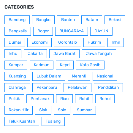
CATEGORIES
Bandung
Bangko
Banten
Batam
Bekasi
Bengkalis
Bogor
BUNGARAYA
DAYUN
Dumai
Ekonomi
Gorontalo
Hukrim
Inhil
Inhu
Jakarta
Jawa Barat
Jawa Tengah
Kampar
Karimun
Kepri
Koto Gasib
Kuansing
Lubuk Dalam
Meranti
Nasional
Olahraga
Pekanbaru
Pelalawan
Pendidikan
Politik
Pontianak
Riau
Rohil
Rohul
Rokan Hilir
Siak
Solo
Sumbar
Teluk Kuantan
Tualang