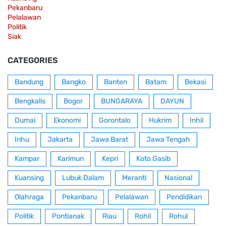
Pekanbaru
Pelalawan
Politik
Siak
CATEGORIES
Bandung
Bangko
Banten
Batam
Bekasi
Bengkalis
Bogor
BUNGARAYA
DAYUN
Dumai
Ekonomi
Gorontalo
Hukrim
Inhil
Inhu
Jakarta
Jawa Barat
Jawa Tengah
Kampar
Karimun
Kepri
Koto Gasib
Kuansing
Lubuk Dalam
Meranti
Nasional
Olahraga
Pekanbaru
Pelalawan
Pendidikan
Politik
Pontianak
Riau
Rohil
Rohul