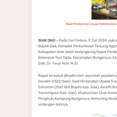
Rapat Pembahasan Usulan Rekomendasi Ce
SIAK (NU) -
Pada hari Selasa, 9 Juli 2024, puk
Bupati Siak, Komplek Perkantoran Tanjung Agun
Kabupaten Siak, telah berlangsung Rapat Pem
Kelompok Tani Cipta, Kecamatan Bungaraya, Kabu
Siak, Dr. Fauzi Asni, M.Si.
Rapat tersebut dihadiri oleh sejumlah pejabat 
Dandim 0322/Siak), Said Mirdatullah (Kabid Tra
Sohaimin (Staf Ahli Bupati Kab. Siak), Asrafli (K
Transmigrasi Kab. Siak), Khairurrizan (Sub Koo
Penghulu Kampung Bungaraya, Kemuning Muda, B
undangan lainnya.