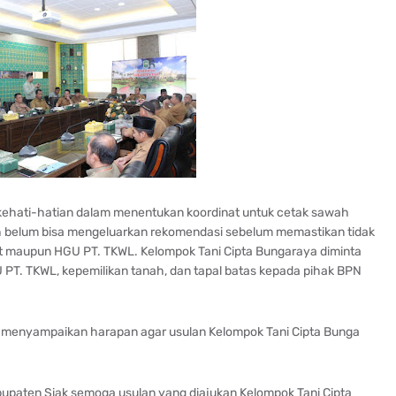
kehati-hatian dalam menentukan koordinat untuk cetak sawah
 belum bisa mengeluarkan rekomendasi sebelum memastikan tidak
at maupun HGU PT. TKWL. Kelompok Tani Cipta Bungaraya diminta
U PT. TKWL, kepemilikan tanah, dan tapal batas kepada pihak BPN
o menyampaikan harapan agar usulan Kelompok Tani Cipta Bunga
paten Siak semoga usulan yang diajukan Kelompok Tani Cipta