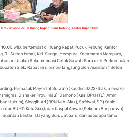
tak Sawah Baru di Ruang Rapat Pucuk Rebung, Kantor Bupati Siak
ul 10.00 WIB, bertempat di Ruang Rapat Pucuk Rebung, Kantor
g, Jl. Sultan Ismail, Kel. Sungai Mempura, Kecamatan Mempura,
bahasan Usulan Rekomendasi Cetak Sawah Baru oleh Perkumpulan
paten Siak. Rapat ini dipimpin langsung oleh Assisten 1 Setda
penting, termasuk Mayor Inf Suratno (Kasdim 0322/Siak, mewakili
nsmigrasi Disnaker Prov. Riau), Damono (Kasi BPKHTL), Amin
abag Hukum), Singgih Ari (BPN Kab. Siak), Safriwal, SP (Kabid
rdinator BUMD Kab. Siak), dan Kaspul Anwar (Sekcam Bungaraya),
uantan Lestari, Dayang Suri, Jatibaru, dan beberapa tamu