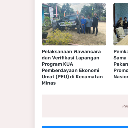
Pelaksanaan Wawancara
Pemka
dan Verifikasi Lapangan
Sama 
Program KUA
Pekan
Pemberdayaan Ekonomi
Promo
Umat (PEU) di Kecamatan
Nasio
Minas ‎
Re