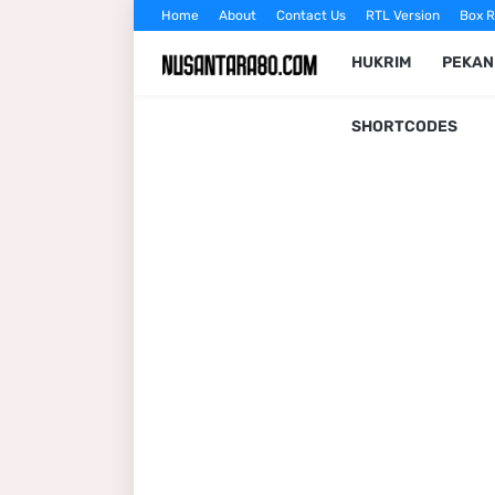
Home
About
Contact Us
RTL Version
Box R
HUKRIM
PEKA
SHORTCODES