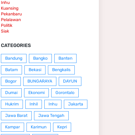
Inhu
Kuansing
Pekanbaru
Pelalawan
Politik
Siak
CATEGORIES
Bandung
Bangko
Banten
Batam
Bekasi
Bengkalis
Bogor
BUNGARAYA
DAYUN
Dumai
Ekonomi
Gorontalo
Hukrim
Inhil
Inhu
Jakarta
Jawa Barat
Jawa Tengah
Kampar
Karimun
Kepri